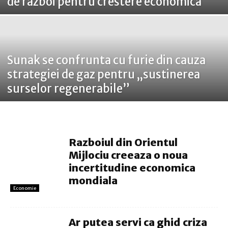
de razboi pentru crestere economica
Sunak se confrunta cu furie din cauza
strategiei de gaz pentru „sustinerea
surselor regenerabile”
Razboiul din Orientul
Mijlociu creeaza o noua
incertitudine economica
mondiala
Economie
Ar putea servi ca ghid criza