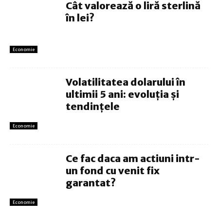
Cât valorează o liră sterlină
în lei?
Economie
Volatilitatea dolarului în
ultimii 5 ani: evoluția și
tendințele
Economie
Ce fac daca am actiuni intr-
un fond cu venit fix
garantat?
Economie