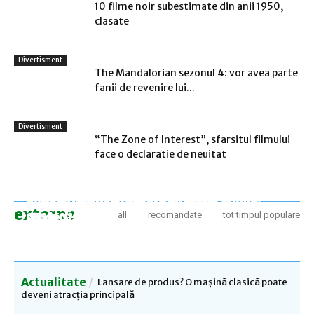
10 filme noir subestimate din anii 1950,
clasate
Divertisment
The Mandalorian sezonul 4: vor avea parte
fanii de revenire lui...
Divertisment
“The Zone of Interest”, sfarsitul filmului
face o declaratie de neuitat
Activistii kenyeni au misiunea de a pune
Regiunea Tigray din Etiopia este acum
Barbati inarmati rapesc aproape 300 de
externe
capat violentei...
pasnica, dar foamea...
studenti in nord-vestul...
all
recomandate
tot timpul populare
Actualitate
Lansare de produs? O mașină clasică poate
deveni atracția principală