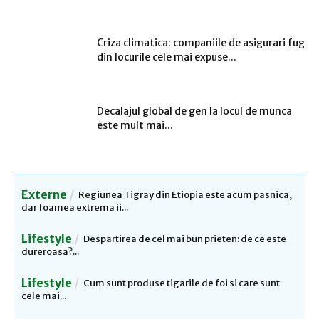
Criza climatica: companiile de asigurari fug
din locurile cele mai expuse...
Decalajul global de gen la locul de munca
este mult mai...
Externe
Regiunea Tigray din Etiopia este acum pasnica,
dar foamea extrema ii...
Lifestyle
Despartirea de cel mai bun prieten: de ce este
dureroasa?...
Lifestyle
Cum sunt produse tigarile de foi si care sunt
cele mai...