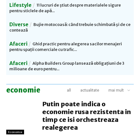
Lifestyle
11 lucruri de știut despre materialele sigure
pentru sticlele de apă...
Diverse
Bujie motocoasă: când trebuie schimbată și de ce
contează
Afaceri
Ghid practic pentru alegerea sacilor menajeri
pentru spații comerciale cu trafic...
Afaceri
Alpha Builders Group lansează obligațiuni de 3
milioane de euro pentru...
economie
all
actualitate
mai mult
Putin poate indica o
economie rusa rezistenta in
timp ce isi orchestreaza
realegerea
Economie