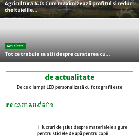
Agricultura 4.0: Cum maximizează profitul și reduc
cheltuielile...
Actualitate
Tot ce trebuie sa stii despre curatarea cu...
de actualitate
De ce o lampă LED personalizată cu fotografii este
Agricultura 4.0: Cum maximizează profitul și reduc
darul care aduce mereu zâmbete
cheltuielile fermierii?
Lansare de produs? O mașină clasică poate
recomandate
deveni atracția...
11 lucruri de știut despre materialele sigure
pentru sticlele de apă pentru copii